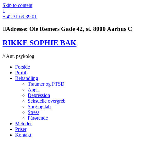
Skip to content
+ 45 31 69 39 01
Adresse:
Ole Rømers Gade 42, st. 8000 Aarhus C
RIKKE SOPHIE BAK
// Aut. psykolog
Forside
Profil
Behandling
Traumer og PTSD
Angst
Depression
Seksuelle overgreb
Sorg og tab
Stress
Pårørende
Metoder
Priser
Kontakt